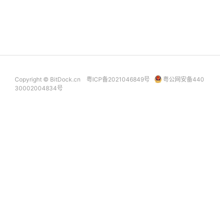
Copyright © BitDock.cn
粤ICP备2021046849号
粤公网安备440
30002004834号