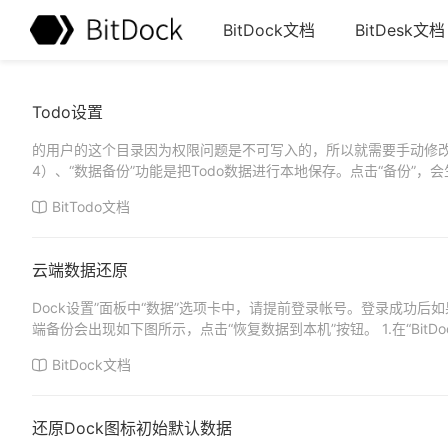
BitDock文档
BitDesk文档
Todo设置
的用户的这个目录因为权限问题是不可写入的，所以就需要手动修改
4）、“数据备份”功能是把Todo数据进行本地保存。点击“备份”，会生
5）、“...
BitTodo文档
云端数据还原
Dock设置”面板中“数据”选项卡中，请提前登录帐号。登录成功后如
端备份会出现如下图所示，点击“恢复数据到本机”按钮。 1.在“BitDoc
BitDock文档
还原Dock图标初始默认数据