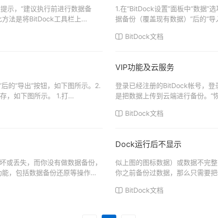
风险提示，“建议执行前进行数据备
1.在“BitDock设置”面板中“
是将BitDock工具栏上...
据备份（覆盖现有数据）”后的“导入”按
BitDock文档
VIP功能及云服务
份”后的“导出”按钮，如下图所示。2.
登录已经注册的BitDock帐号，登
如下图所示。 1.打...
是把数据上传到云端进行备份。“恢
的...
BitDock文档
Dock运行后不显示
心损坏或丢失，而你没有做数据备份，
似上图的图标数据）或数据不完整，
的功能，包括数据备份还原等操作。
你之前备份过数据，那么只需要把
所示。如果你之...
BitDock文档