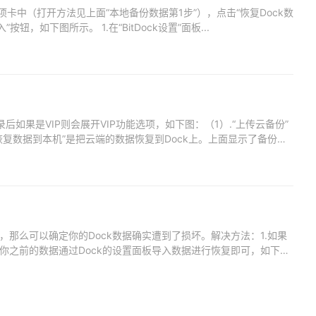
数据”选项卡中（打开方法见上面“本地备份数据第1步”），点击“恢复Dock数
钮，如下图所示。 1.在“BitDock设置”面板...
录后如果是VIP则会展开VIP功能选项，如下图：（1）.“上传云备份”
复数据到本机”是把云端的数据恢复到Dock上。上面显示了备份
那么可以确定你的Dock数据确实遭到了损坏。解决方法：1.如果
你之前的数据通过Dock的设置面板导入数据进行恢复即可，如下图