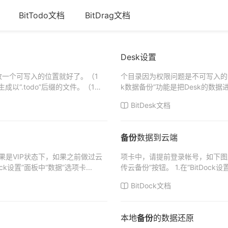
BitTodo文档
BitDrag文档
Desk设置
一个可写入的位置就好了。（1
个目录因为权限问题是不可写入的
成以“.todo”后缀的文件。（1
k数据备份”功能是把Desk的数据
“...
BitDesk文档
备份
数据到云端
果是VIP状态下，如果之前做过云
项卡中，请提前登录帐号，如下图所
k设置”面板中“数据”选项卡...
传云备份”按钮。 1.在“BitDoc
BitDock文档
本地
备份
的数据还原